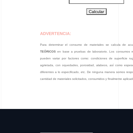
ADVERTENCIA:
Para determinar el consumo de materiales se calcula de ac
TEÓRICOS
en base a pruebas de laboratorio. Los consumos r
pueden variar por factores como: condiciones de superficie rugo
agrietada, con oquedades, porosidad, alabeos, así como espes
diferentes a lo especificado, etc. De ninguna manera somos resp
cantidad de materiales solicitados, consumidos y finalmente aplicad